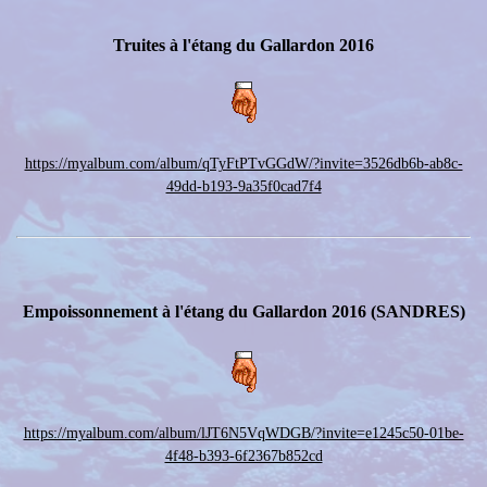
Truites à l'étang du Gallardon 2016
https://myalbum.com/album/qTyFtPTvGGdW/?invite=3526db6b-ab8c-
49dd-b193-9a35f0cad7f4
Empoissonnement à l'étang du Gallardon 2016 (SANDRES)
https://myalbum.com/album/lJT6N5VqWDGB/?invite=e1245c50-01be-
4f48-b393-6f2367b852cd