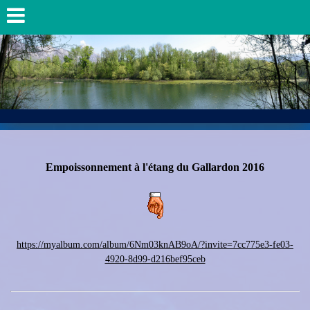
Empoissonnement à l'étang du Gallardon 2016
https://myalbum.com/album/6Nm03knAB9oA/?invite=7cc775e3-fe03-
4920-8d99-d216bef95ceb